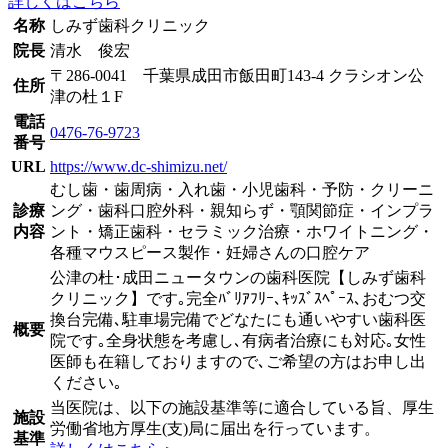
詳しくはこちら
名称
しみず歯科クリニック
院長
清水 俊宏
〒286-0041 千葉県成田市飯田町143-4 クラシオン公
住所
津の杜１F
電話
0476-76-9723
番号
URL
https://www.dc-shimizu.net/
むし歯・歯周病・入れ歯・小児歯科・予防・クリーニ
診療
ング・歯科口腔外科・親知らず・顎関節症・インプラ
内容
ント・矯正歯科・セラミック治療・ホワイトニング・
各種マウスピース製作・妊婦さんの口腔ケア
公津の杜･成田ニュータウンの歯科医院【しみず歯科
クリニック】です｡完全ﾊﾞﾘｱﾌﾘｰ､ｷｯｽﾞｽﾍﾟｰｽ､おむつ交
換台完備､駐車場完備でどなたにも通いやすい歯科医
概要
院です｡全身状態を考慮し､有病者治療にも対応｡女性
医師も在籍しておりますので､ご希望の方はお申し出
ください｡
当医院は、以下の施設基準等に適合している旨、厚生
施設
労働省地方厚生(支)局に届出を行っています。
基準