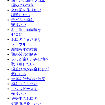
歯ぐきの腫れや出血
歯のぐらつき
入れ歯を作りたい
調整したい
子どもの歯を
守りたい
むし歯、歯周病を
ゼロに
お口のさまざまな
トラブル
親知らずの抜歯
顎の関節の痛み
失った歯とかみ心地を
取り戻したい
歯並びやかみ合わせが
気になる
金属を使わない治療
歯を白くしたい
マウスピースを
作りたい
妊娠中のお口の
健康管理をしたい