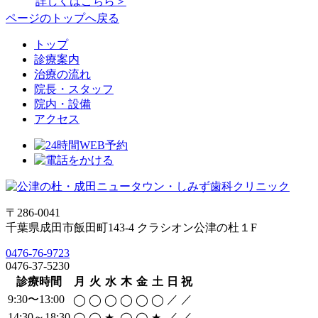
詳しくはこちら＞
ページのトップへ戻る
トップ
診療案内
治療の流れ
院長・スタッフ
院内・設備
アクセス
〒286-0041
千葉県成田市飯田町143-4 クラシオン公津の杜１F
0476-76-9723
0476-37-5230
診療時間
月
火
水
木
金
土
日
祝
9:30〜13:00
／
／
◯
◯
◯
◯
◯
◯
14:30～18:30
／
／
◯
◯
★
◯
◯
★