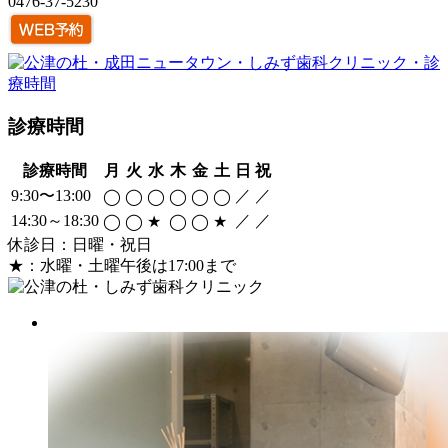
0476-37-5230
診療時間
診療時間
月
火
水
木
金
土
日
祝
9:30〜13:00
／
／
◯
◯
◯
◯
◯
◯
14:30～18:30
／
／
◯
◯
★
◯
◯
★
休診日：日曜・祝日
★：水曜・土曜午後は17:00まで