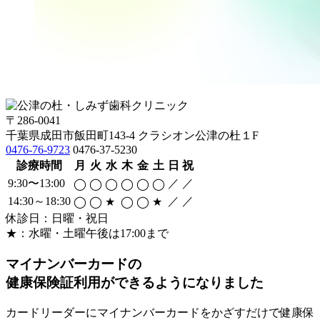
〒286-0041
千葉県成田市飯田町143-4 クラシオン公津の杜１F
0476-76-9723
0476-37-5230
診療時間
月
火
水
木
金
土
日
祝
9:30〜13:00
／
／
◯
◯
◯
◯
◯
◯
14:30～18:30
／
／
◯
◯
★
◯
◯
★
休診日：日曜・祝日
★：水曜・土曜午後は17:00まで
マイナンバーカードの
健康保険証利用ができるようになりました
カードリーダーにマイナンバーカードをかざすだけで健康保