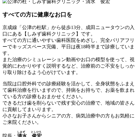
すべての方に健康なお口を
京成線「公津の杜駅」から徒歩13分、成田ニュータウンの入
口にある【しみず歯科クリニック】です。
すべての方に通いやすい歯科医院をめざし、完全バリアフリ
ーでキッズスペース完備、平日は夜18時半まで診療していま
す。
また治療のシミュレーション動画やお口の模型を使って、視
覚的にわかりやすく説明するなど、治療前のご不安をしっか
り取り除けるよう心がけています。
当院は口腔外科での診療経験を活かして、全身状態をふまえ
て歯科治療を行いますので、持病をお持ちで、お薬を飲まれ
ている方の診療もおまかせください。
できるだけ歯を削らないで残す安心の治療で、地域の皆さん
に貢献してまいります。
小さなお子さんからシニアの方、病気治療中の方もお気軽に
ご来院ください。
しみず としひろ
院長：
清水 俊宏